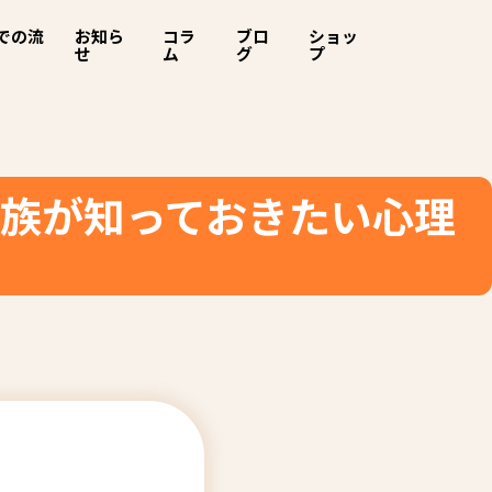
での流
お知ら
コラ
ブロ
ショッ
せ
ム
グ
プ
家族が知っておきたい心理