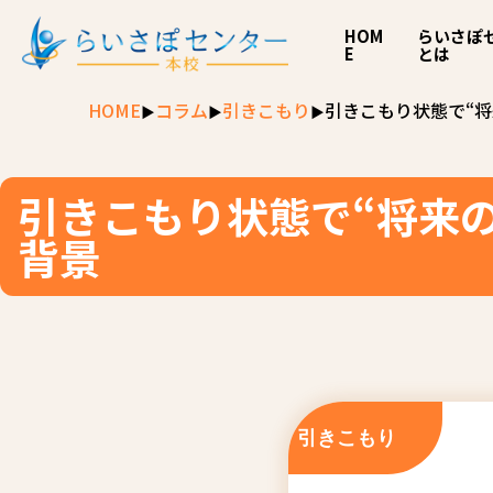
HOM
らいさぽ
E
とは
HOME
コラム
引きこもり
引きこもり状態で“
引きこもり状態で“将来
背景
引きこもり