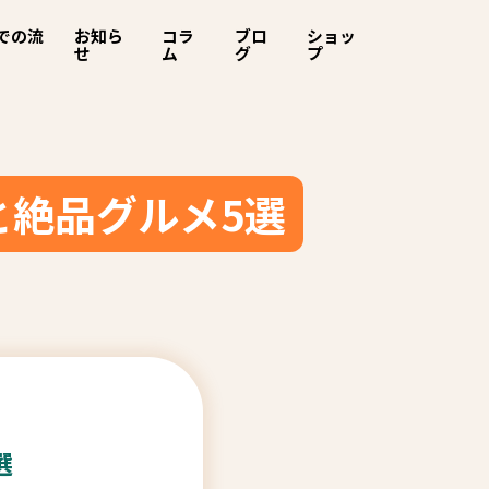
での流
お知ら
コラ
ブロ
ショッ
せ
ム
グ
プ
と絶品グルメ5選
選