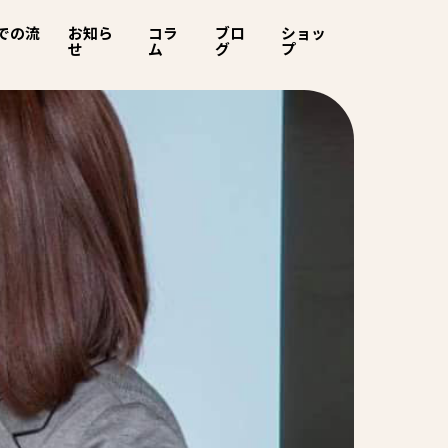
での流
お知ら
コラ
ブロ
ショッ
せ
ム
グ
プ