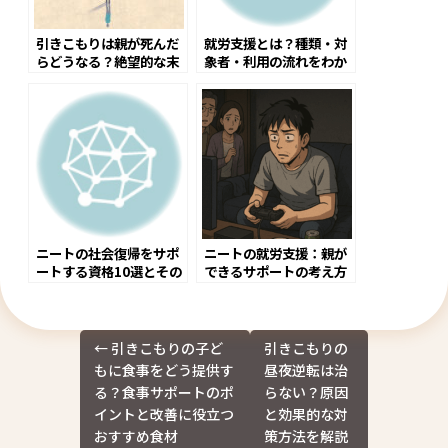
引きこもりは親が死んだ
就労支援とは？種類・対
らどうなる？絶望的な末
象者・利用の流れをわか
路を阻止する方法
りやすく解説
ニートの社会復帰をサポ
ニートの就労支援：親が
ートする資格10選とその
できるサポートの考え方
効果
と実践法
投
←
引きこもりの子ど
引きこもりの
稿
もに食事をどう提供す
昼夜逆転は治
ナ
る？食事サポートのポ
らない？原因
ビ
イントと改善に役立つ
と効果的な対
ゲ
おすすめ食材
策方法を解説