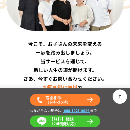
今こそ、お子さんの未来を変える
一歩を踏み出しましょう。
当サービスを通じて、
新しい人生の道が開けます。
さあ、今すぐお問い合わせください。
初回相談は無料
で、
専門スタッフが丁寧にご案内します。
電話相談
（9時~20時）
この機会をお見逃しなく。
つながらない場合は
080-1025-0024
まで
【無料】相談
（24時間対応）