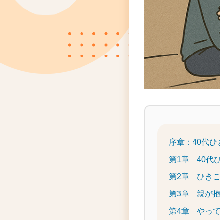
序章：40代
第1章 40
第2章 ひき
第3章 親が
第4章 やっ