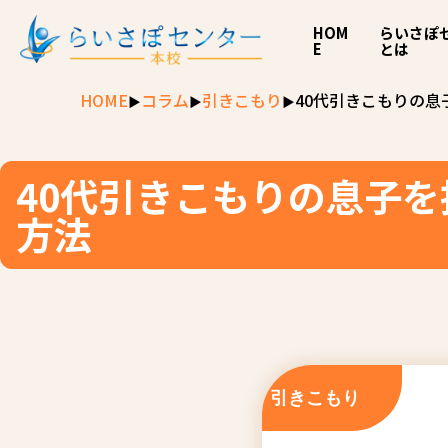
HOM
らいさぽ
E
とは
HOME
コラム
引きこもり
40代引きこもりの
40代引きこもりの息子
方法
引きこもり