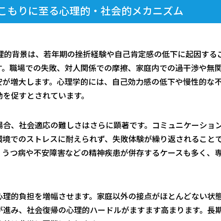
きこもりに至る心理的・社会的メカニズム
心理的背景は、若年期の挫折経験や自己肯定感の低下に起因する
す。職場での失敗、対人関係での摩擦、家庭内での過干渉や無
安が増大します。心理学的には、自己効力感の低下や慢性的な
動を促すとされています。
場合、社会適応の難しさはさらに顕著です。コミュニケーショ
環境でのストレスに耐えられず、失敗体験が繰り返されること
。うつ病や不安障害などの精神疾患が併存するケースも多く、
心理的負担を増幅させます。家庭以外の接点がほとんどない状
が進み、社会復帰の心理的ハードルがますます高まります。長