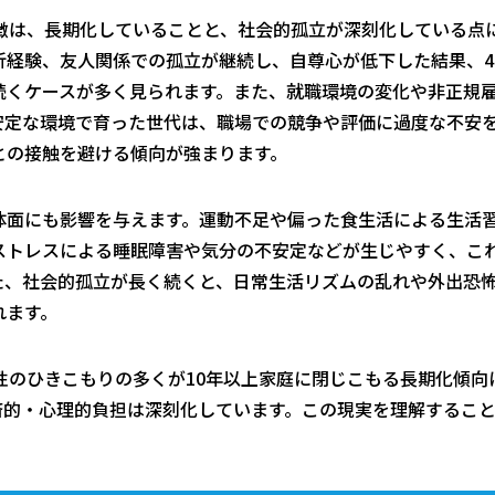
特徴は、長期化していることと、社会的孤立が深刻化している点
折経験、友人関係での孤立が継続し、自尊心が低下した結果、4
続くケースが多く見られます。また、就職環境の変化や非正規
安定な環境で育った世代は、職場での競争や評価に過度な不安
との接触を避ける傾向が強まります。
体面にも影響を与えます。運動不足や偏った食生活による生活
ストレスによる睡眠障害や気分の不安定などが生じやすく、こ
た、社会的孤立が長く続くと、日常生活リズムの乱れや外出恐
れます。
男性のひきこもりの多くが10年以上家庭に閉じこもる長期化傾向
済的・心理的負担は深刻化しています。この現実を理解するこ