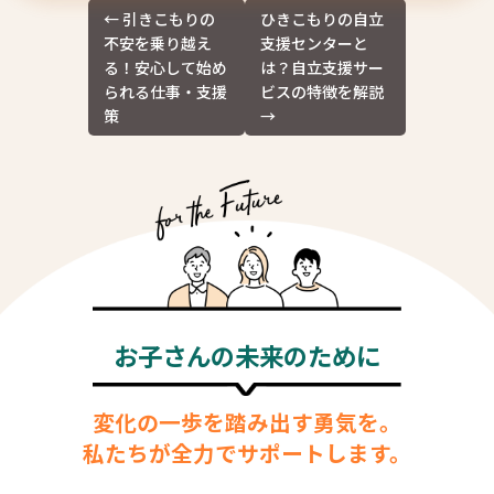
投
←
引きこもりの
ひきこもりの自立
稿
不安を乗り越え
支援センターと
ナ
る！安心して始め
は？自立支援サー
ビ
られる仕事・支援
ビスの特徴を解説
ゲ
策
→
ー
シ
ョ
ン
お子さんの未来のために
変化の一歩を踏み出す勇気を。
私たちが全力でサポートします。