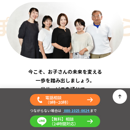
今こそ、お子さんの未来を変える
一歩を踏み出しましょう。
当サービスを通じて、
新しい人生の道が開けます。
電話相談
（9時~20時）
さあ、今すぐお問い合わせください。
つながらない場合は
080-1025-0024
まで
初回相談は無料
で、
【無料】相談
専門スタッフが丁寧にご案内します。
（24時間対応）