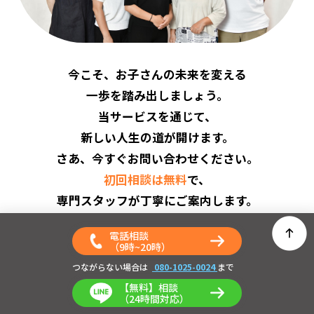
今こそ、お子さんの未来を変える
一歩を踏み出しましょう。
当サービスを通じて、
新しい人生の道が開けます。
さあ、今すぐお問い合わせください。
初回相談は無料
で、
専門スタッフが丁寧にご案内します。
この機会をお見逃しなく。
電話相談
（9時~20時）
つながらない場合は
080-1025-0024
まで
【無料】相談
初回相談
（24時間対応）