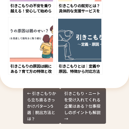
引きこもりの不安を乗り
引きこもりの就労とは？
越える！安心して始めら
具体的な支援サービスを
れる仕事・支援策
解説
引きこもりの原因は親に
引きこもりとは｜定義や
ある？育て方の特徴と改
原因、特徴から対応方法
善策
まで解説
投
←
引きこもりか
引きこもり・ニート
稿
ら立ち直るきっ
を受け入れてくれる
ナ
かけパターン5
企業はある？仕事探
ビ
選｜脱出方法と
しのポイントも解説
ゲ
は？
→
ー